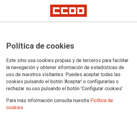
27.01.2010
DOCUMENTOS DE LA JORNADA "LA ENERGÍA, VECTOR DE
Política de cookies
CAMBIO DEL MODELO PRODUCTIVO DE LA SECRETARÍA DE
MEDIO AMBIENTE DE CCOO CASTILLA Y LEÓN (LEÓN, ENERO
2011)". ARTÍCULO SOBRE "¿RENOVABLES O NUCLEAR" DE
Este sitio usa cookies propias y de terceros para facilitar
MARCEL CODERCH
la navegación y obtener información de estadísticas de
Artículo sobre ?¿Renovables o nuclear? La economía polìtica de la
uso de nuestros visitantes. Puedes aceptar todas las
sostenibilidad energética? para la revista de Ecología Política de Manuel
cookies pulsando el botón 'Aceptar' o configurarlas o
Coderch, Doctor del Instituto Tecnológico de Massachussetts, secretario
de la Asociación para el Estudio de los Recursos Energéticos y
rechazar su uso pulsando el botón 'Configurar cookies'
vicepresidente de la Comisión del Mercado de las Telecomunicaciones.
Para más información consulta nuestra
Política de
Ver documento
cookies
Confederación Sindical de Comisiones Obreras