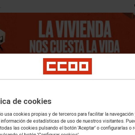
.
Servicios
Zona afiliación
Afiliate
Transparencia
Provincias
tica de cookies
Documentos
Federacione
io usa cookies propias y de terceros para facilitar la navegación
jeres
Salud Laboral
Medio Ambiente
Jóvenes
Empleo
Formación
Migraci
 información de estadísticas de uso de nuestros visitantes. Pu
ca
Segovia
Soria
Valladolid
Zamora
todas las cookies pulsando el botón 'Aceptar' o configurarlas o 
ocial
Acuerdos
pulsando el botón 'Configurar cookies'