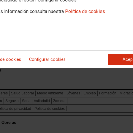
s información consulta nuestra
Política de cookies
 LAS POLÍTICAS DE EMPLEABILIDAD DE LA JUVENTUD
yo a la empleabilidad de la juventud se incluyen en el Papecyl
rdo tiene también otras vertientes que se han negociado con
tes Consejerías como la puesta en marcha de un programa
 o continuar con la reducción de tasas universitarias, que ha
ería de Educación, mejoras en el programa de retorno de
, pactado con Presidencia o las políticas de vivienda para los
 acordado con Fomento.
 de cookies
Configurar cookies
Acep
o
jeres
Salud Laboral
Medio Ambiente
Jóvenes
Empleo
Formación
Migraci
ca
Segovia
Soria
Valladolid
Zamora
lítica de privacidad
Política de cookies
s Obreras