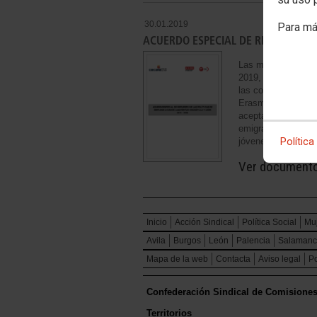
30.01.2019
Para má
ACUERDO ESPECIAL DE REFUERZO DE
Las medidas de apo
2019, pero el Acue
las correspondien
Erasmus para la FP
aceptado la Consej
emigrantes jóvenes
jóvenes que hemos
Política
Ver document
Inicio
Acción Sindical
Política Social
Mu
Avila
Burgos
León
Palencia
Salaman
Mapa de la web
Contacta
Aviso legal
Po
Confederación Sindical de Comisione
Territorios