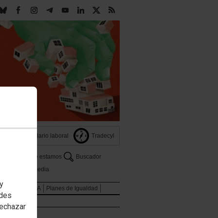
Calendario laboral
Tradecyl
Dónde estamos
Buscador
s
Multimedia
 y
ones
LGTBIQA
Planes de Igualdad
edes
rechazar