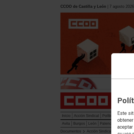
CCOO de Castilla y León
| 7 agosto 2026
Polí
Este sit
Inicio
Acción Sindical
Política Social
Mu
obtener
Avila
Burgos
León
Palencia
Salaman
aceptar 
Documentos
Acción Sindical
Diálogo s
su uso 