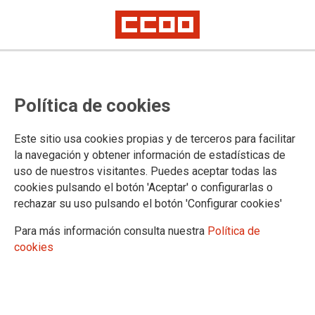
2021-10-29
La presentación de “Men in care”,
Política de cookies
un debate sobre quien debe
encargarse de los cuidados
Este sitio usa cookies propias y de terceros para facilitar
la navegación y obtener información de estadísticas de
uso de nuestros visitantes. Puedes aceptar todas las
La presentación del Proyecto “Men in care” que, traducido,
cookies pulsando el botón 'Aceptar' o configurarlas o
sería “Hombres al cuidado”, ha provocado un debate sobre
rechazar su uso pulsando el botón 'Configurar cookies'
quién debe encargarse de los cuidados en nuestra sociedad.
Para más información consulta nuestra
Política de
El Proyecto se ha presentado en la sede del Consejo
cookies
Económico y Social (Av. de Salamanca, 51) con la
participación de delegados y delegadas de CCOO que
llevarán los contenidos de esto Programa a sus respectivos
centros de trabajo. La secretaria de Mujer y Políticas de
Igualdad, Yolanda Martín, ha recordado que las mujeres