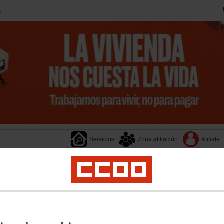
.
Servicios
Zona afiliación
Afiliate
Transparencia
Provincias
Documentos
Federacione
jeres
Salud Laboral
Medio Ambiente
Jóvenes
Empleo
Formación
Migraci
ca
Segovia
Soria
Valladolid
Zamora