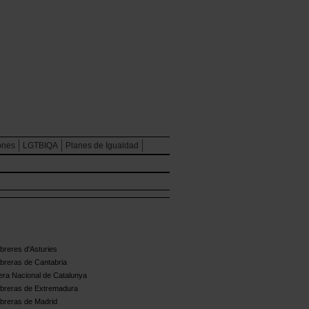
ones
LGTBIQA
Planes de Igualdad
reres d'Asturies
breras de Cantabria
ra Nacional de Catalunya
breras de Extremadura
breras de Madrid