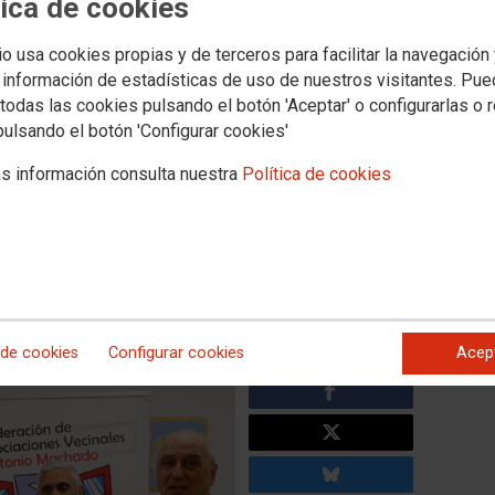
tica de cookies
io usa cookies propias y de terceros para facilitar la navegación
n la recaudación de la
 información de estadísticas de uso de nuestros visitantes. Pu
 Trabajo a la Federación
todas las cookies pulsando el botón 'Aceptar' o configurarlas o 
pulsando el botón 'Configurar cookies'
aciones Vecinales de
s información consulta nuestra
Política de cookies
io Machado”
o contó con casi 400 inscripciones, entre andarines y
 5 km y se logró una recaudación de 963 euros, que la
uncionamiento, ya que el ayuntamiento de Valladolid les ha
ión
 de cookies
Configurar cookies
Acep