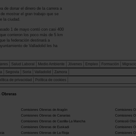
 de donar el dinero de la carrera a
 de mostrar el gran trabajo que se
e la ciudad.
pasado 1 de mayo contó con casi 400
 que corrieron los poco más de 5 km
ue la federación destinará a
ayuntamiento de Valladolid les ha
jeres
Salud Laboral
Medio Ambiente
Jóvenes
Empleo
Formación
Migraci
ca
Segovia
Soria
Valladolid
Zamora
lítica de privacidad
Política de cookies
s Obreras
Comisiones Obreras de Aragón
Comisiones Ob
Comisiones Obreras de Canarias
Comisiones O
Comisiones Obreras de Castilla-La Mancha
Comissió Obre
Comisiones Obreras de Euskadi
Comisiones O
cia
Comisiones Obreras de La Rioja
Comisiones O