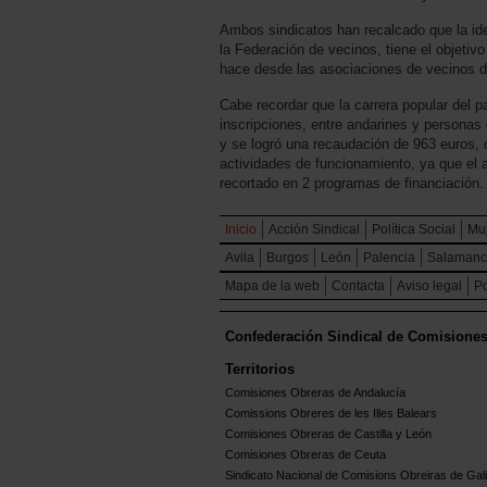
Ambos sindicatos han recalcado que la idea
la Federación de vecinos, tiene el objetivo
hace desde las asociaciones de vecinos d
Cabe recordar que la carrera popular del 
inscripciones, entre andarines y personas
y se logró una recaudación de 963 euros, q
actividades de funcionamiento, ya que el 
recortado en 2 programas de financiación.
Inicio
Acción Sindical
Política Social
Mu
Avila
Burgos
León
Palencia
Salaman
Mapa de la web
Contacta
Aviso legal
Po
Confederación Sindical de Comisione
Territorios
Comisiones Obreras de Andalucía
Comissions Obreres de les Illes Balears
Comisiones Obreras de Castilla y León
Comisiones Obreras de Ceuta
Sindicato Nacional de Comisions Obreiras de Gali