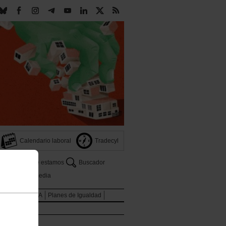
Calendario laboral
Tradecyl
Dónde estamos
Buscador
s
Multimedia
ones
LGTBIQA
Planes de Igualdad