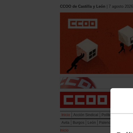
CCOO de Castilla y León
| 7 agosto 2026
Inicio
Acción Sindical
Política Social
Mu
Avila
Burgos
León
Palencia
Salaman
Inicio