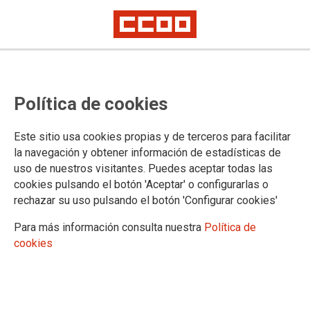
2025-06-05
CCOO se reúne con la Dirección
Política de cookies
General de Trabajo de la JCyL
para abordar el conflicto de Losán
Este sitio usa cookies propias y de terceros para facilitar
la navegación y obtener información de estadísticas de
en Zamora y Soria
uso de nuestros visitantes. Puedes aceptar todas las
cookies pulsando el botón 'Aceptar' o configurarlas o
rechazar su uso pulsando el botón 'Configurar cookies'
La representación legal de las personas trabajadoras en la
empresa Losán de Zamora, acompañada por dos
Para más información consulta nuestra
Política de
representantes de CCOO del Hábitat de Castilla y León, se
cookies
han reunido con ell Director General de Trabajo, José Manuel
Ramos Costa, y con la Jefa del Servicio de Relaciones
Laborales y el coordinador del mismo.
05/06/2025.