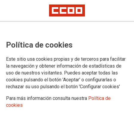
29-08-205
CCOO denunciará a la Junta de CyL
Política de cookies
por delito contra la salud de las
personas que trabajan en el
Este sitio usa cookies propias y de terceros para facilitar
la navegación y obtener información de estadísticas de
Operativo de Incendios Forestales
uso de nuestros visitantes. Puedes aceptar todas las
cookies pulsando el botón 'Aceptar' o configurarlas o
rechazar su uso pulsando el botón 'Configurar cookies'
El sindicato lleva años acumulando quejas y denuncias ante
la Inspección de Trabajo del Ministerio que se resuelven
Para más información consulta nuestra
Política de
favorablemente para los trabajadores y trabajadoras. Pero
cookies
desde la Junta de Castilla y León se ignoran reiteradamente
estos dictámenes
29/08/2025.