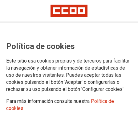
2025-09-29
Las III Jornadas de Memoria
Política de cookies
Democrática reúnen en Ávila
historia, feminismo y derechos
Este sitio usa cookies propias y de terceros para facilitar
la navegación y obtener información de estadísticas de
humanos
uso de nuestros visitantes. Puedes aceptar todas las
cookies pulsando el botón 'Aceptar' o configurarlas o
rechazar su uso pulsando el botón 'Configurar cookies'
Durante tres días, la ciudad de Ávila ha sido escenario de las
III Jornadas de Memoria Democrática, organizadas por la
Para más información consulta nuestra
Política de
Fundación Jesús Pereda de CCOO Castilla y León, junto a
cookies
CCOO Ávila y la Fundación Paz y Solidaridad “Esteban
Riera”. Esta edición ha puesto el foco en la represión sufrida
por las mujeres durante el franquismo y ha abierto un espacio
de análisis sobre la situación en Palestina, conectando la