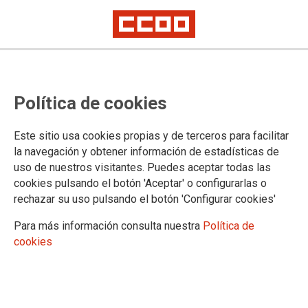
2025-11-26
CCOO alerta del deterioro del
Política de cookies
comercio en Castilla y León por la
falta de inversión en contratación
Este sitio usa cookies propias y de terceros para facilitar
la navegación y obtener información de estadísticas de
uso de nuestros visitantes. Puedes aceptar todas las
El sindicato advierte que el comercio se sostiene gracias al
cookies pulsando el botón 'Aceptar' o configurarlas o
esfuerzo permanente de sus personas trabajadoras
rechazar su uso pulsando el botón 'Configurar cookies'
26/11/2025.
Para más información consulta nuestra
Política de
cookies