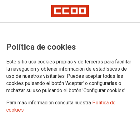
2026-01-17
La Fundación Jesús Pereda de
Política de cookies
CCOO CyL reclama al
Ayuntamiento de Valladolid la
Este sitio usa cookies propias y de terceros para facilitar
la navegación y obtener información de estadísticas de
retirada de los honores
uso de nuestros visitantes. Puedes aceptar todas las
cookies pulsando el botón 'Aceptar' o configurarlas o
concedidos a Franco
rechazar su uso pulsando el botón 'Configurar cookies'
Para más información consulta nuestra
Política de
La fundación exige cumplir la Ley de Memoria Democrática y
cookies
eliminar reconocimientos que legitiman simbólicamente la
dictadura
17/01/2026.