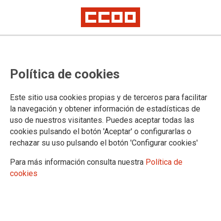
2026-o5-25
CCOO y UGT se concentran en el
Política de cookies
Hospital Santa Bárbara en el
primer día de huelga de los
Este sitio usa cookies propias y de terceros para facilitar
la navegación y obtener información de estadísticas de
técnicos sanitarios
uso de nuestros visitantes. Puedes aceptar todas las
cookies pulsando el botón 'Aceptar' o configurarlas o
rechazar su uso pulsando el botón 'Configurar cookies'
Los Técnicos Superiores y Medios del Sistema Nacional de
Salud están llamados a la huelga hoy y el 15 de junio en toda
Para más información consulta nuestra
Política de
la comunidad autónoma. En Soria lo han visibilizado esta
cookies
mañana con una concentración en el Hospital Santa Bárbara,
que ha sido convocada por CCOO y UGT y ha contado con la
adhesión de otros sindicatos y plataformas. Con estas
movilizaciones, los sindicatos denuncian el bloqueo del