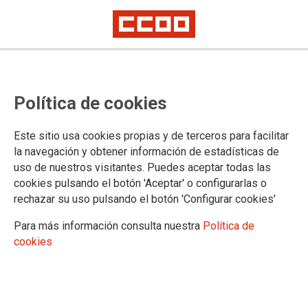
2026-05-27
CCOO y UGT llaman a la
Política de cookies
ciudadanía a movilizarse por el
derecho a la vivienda en Castilla y
Este sitio usa cookies propias y de terceros para facilitar
la navegación y obtener información de estadísticas de
León
uso de nuestros visitantes. Puedes aceptar todas las
cookies pulsando el botón 'Aceptar' o configurarlas o
rechazar su uso pulsando el botón 'Configurar cookies'
Los sindicatos llama a la participación en las distintas
movilizaciones convocadas en Castilla y León para reclamar
Para más información consulta nuestra
Política de
medidas urgentes que garanticen el acceso a una vivienda
cookies
digna, asequible y adecuada para la mayoría social
27/05/2026.
CCOO hace un llamamiento a la