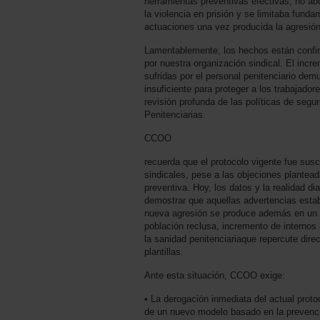
herramientas preventivas efectivas, no ab
la violencia en prisión y se limitaba fund
actuaciones una vez producida la agresión
Lamentablemente, los hechos están confir
por nuestra organización sindical. El incr
sufridas por el personal penitenciario dem
insuficiente para proteger a los trabajador
revisión profunda de las políticas de segur
Penitenciarias.
CCOO
recuerda que el protocolo vigente fue susc
sindicales, pese a las objeciones plante
preventiva. Hoy, los datos y la realidad di
demostrar que aquellas advertencias esta
nueva agresión se produce además en un 
población reclusa, incremento de internos c
la sanidad penitenciariaque repercute dire
plantillas.
Ante esta situación, CCOO exige:
• La derogación inmediata del actual proto
de un nuevo modelo basado en la prevenció