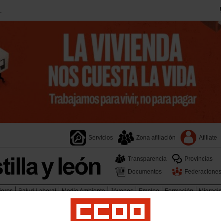
.
Servicios
Zona afiliación
Afiliate
Transparencia
Provincias
Documentos
Federacione
jeres
Salud Laboral
Medio Ambiente
Jóvenes
Empleo
Formación
Migraci
ca
Segovia
Soria
Valladolid
Zamora