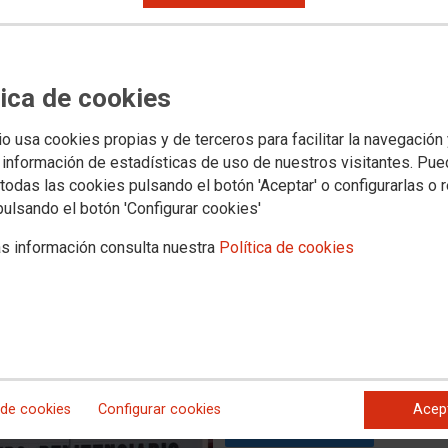
uncia una nueva agresión en
tica de cookies
ario de Mansilla de las Mulas
io usa cookies propias y de terceros para facilitar la navegación
 información de estadísticas de uso de nuestros visitantes. Pu
todas las cookies pulsando el botón 'Aceptar' o configurarlas o 
itenciarias de CCOO denu ncia la agresión sufrida e sta
pulsando el botón 'Configurar cookies'
itenciario de Mansilla de las Mulas durante el ejercicio de
lencia que vuelve a evidenciar el fracaso de las políticas
s información consulta nuestra
Política de cookies
stración penitenciaria.El sindicato recuerda que no firmó
didas preventivas reales, mientras continúan aumentando las
 de cookies
Configurar cookies
Acep