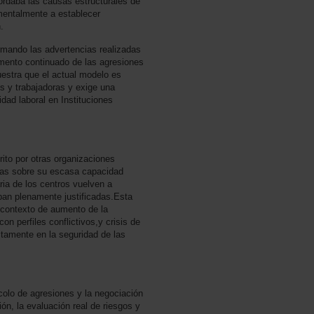
ordaba las causas estructurales de
amentalmente a establecer
.
mando las advertencias realizadas
emento continuado de las agresiones
uestra que el actual modelo es
es y trabajadoras y exige una
idad laboral en Instituciones
rito por otras organizaciones
adas sobre su escasa capacidad
aria de los centros vuelven a
ban plenamente justificadas.Esta
contexto de aumento de la
on perfiles conflictivos,y crisis de
ctamente en la seguridad de las
colo de agresiones y la negociación
n, la evaluación real de riesgos y