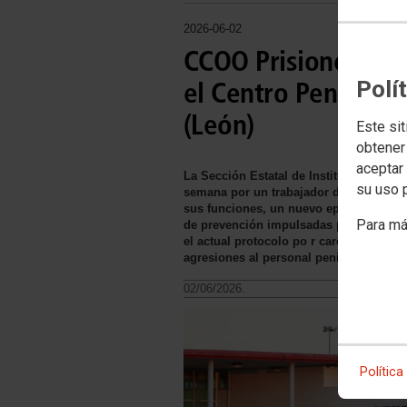
2026-06-02
CCOO Prisiones den
Polí
el Centro Penitenci
(León)
Este sit
obtener
aceptar 
La Sección Estatal de Instituciones Pen
su uso 
semana por un trabajador del Centro Pen
sus funciones, un nuevo episodio de vio
Para má
de prevención impulsadas por la Admini
el actual protocolo po r carecer de me
agresiones al personal penitenciario
02/06/2026.
Política