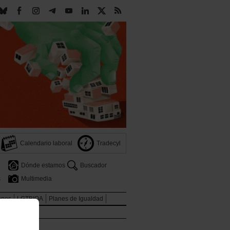
Calendario laboral
Tradecyl
Dónde estamos
Buscador
s
Multimedia
ones
LGTBIQA
Planes de Igualdad