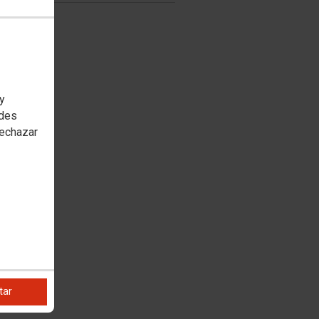
 y
edes
rechazar
tar