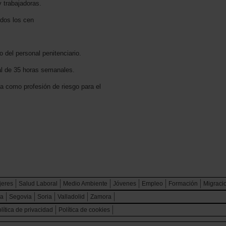
y trabajadoras.
odos los cen
o del personal penitenciario.
ral de 35 horas semanales.
da como profesión de riesgo para el
jeres
Salud Laboral
Medio Ambiente
Jóvenes
Empleo
Formación
Migraci
ca
Segovia
Soria
Valladolid
Zamora
lítica de privacidad
Política de cookies