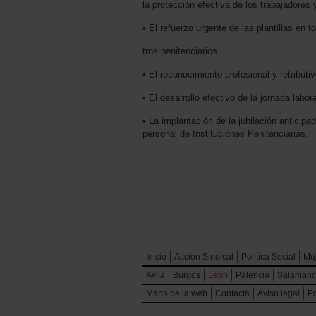
la protección efectiva de los trabajadores 
• El refuerzo urgente de las plantillas en t
tros penitenciarios.
• El reconocimiento profesional y retributiv
• El desarrollo efectivo de la jornada labo
• La implantación de la jubilación anticipa
personal de Instituciones Penitenciarias.
Inicio
Acción Sindical
Política Social
Mu
Avila
Burgos
León
Palencia
Salaman
Mapa de la web
Contacta
Aviso legal
Po