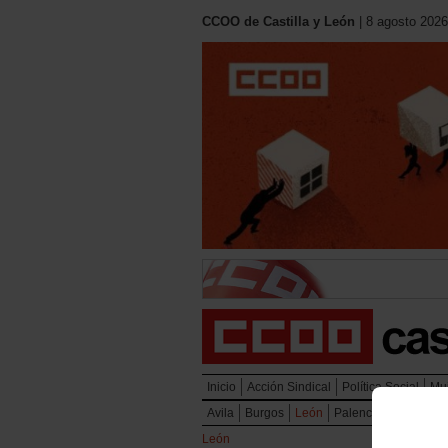
CCOO de Castilla y León
| 8 agosto 2026
Inicio
Acción Sindical
Política Social
Mu
Avila
Burgos
León
Palencia
Salaman
León