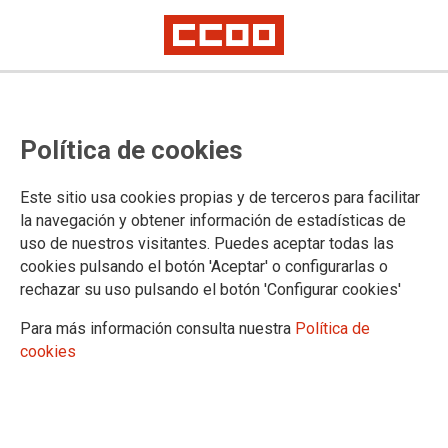
La clase trabajadora avanza frente
Política de cookies
al odio
Ahora más que nunca, desde el sindicalismo de clase de CCOO,
Este sitio usa cookies propias y de terceros para facilitar
alzamos la voz para celebrar la diversidad, exigir la igualdad efectiva y
la navegación y obtener información de estadísticas de
defender los derechos de las personas LGTBI+ en los centros de trabajo
uso de nuestros visitantes. Puedes aceptar todas las
y en cada rincón de nuestra sociedad.
cookies pulsando el botón 'Aceptar' o configurarlas o
rechazar su uso pulsando el botón 'Configurar cookies'
09/06/2026.
Para más información consulta nuestra
Política de
cookies