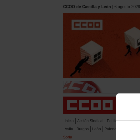
CCOO de Castilla y León
| 6 agosto 2026
Inicio
Acción Sindical
Política Social
Mu
Avila
Burgos
León
Palencia
Salaman
Soria