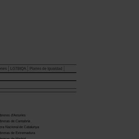
ones
LGTBIQA
Planes de Igualdad
reres d'Asturies
breras de Cantabria
ra Nacional de Catalunya
breras de Extremadura
breras de Madrid