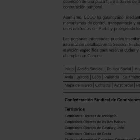
obtención de una plaza fija o a través de 
contratación temporal.
Asimismo, CCOO ha garantizado, mediante 
mecanismos de control, transparencia y o
usos arbitrarios del Portal y protegiendo l
Las personas interesadas pueden inscribirs
información detallada en la Sección Sind
atención específica para resolver dudas y 
al empleo en Correos.
Inicio
Acción Sindical
Política Social
Mu
Avila
Burgos
León
Palencia
Salaman
Mapa de la web
Contacta
Aviso legal
Po
Confederación Sindical de Comisione
Territorios
Comisiones Obreras de Andalucía
Comissions Obreres de les Illes Balears
Comisiones Obreras de Castilla y León
Comisiones Obreras de Ceuta
Sindicato Nacional de Comisions Obreiras de Gali