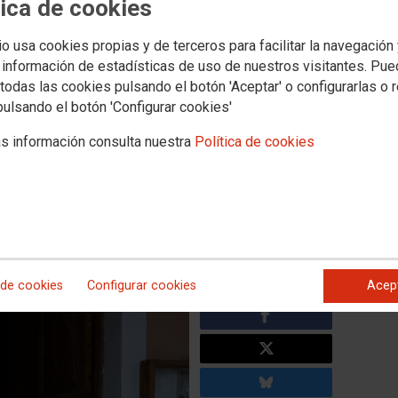
tica de cookies
io usa cookies propias y de terceros para facilitar la navegación
ria recuerda que el 14 de
 información de estadísticas de uso de nuestros visitantes. Pu
azo de inscripción en el Portal
todas las cookies pulsando el botón 'Aceptar' o configurarlas o 
pulsando el botón 'Configurar cookies'
eos
s información consulta nuestra
Política de cookies
, recuerda a todas las personas interesadas en trabajar en
 hasta el próximo 14 de junio, el plazo de inscripción en el
a herramienta, impulsada por el sindicato a través de la
vo facilitar la contratación temporal en aquellas provincias,
olsas de Empleo de la empresa pública se encuentran
es.
 de cookies
Configurar cookies
Acep