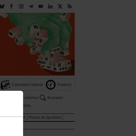
Calendario laboral
Tradecyl
Dónde estamos
Buscador
s
Multimedia
ones
LGTBIQA
Planes de Igualdad