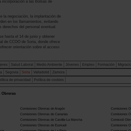
la incorporación a las Bolsas de
la negociación, la implantación de
rden en los llamamientos, evitando
os derechos del personal eventual.
e hasta el 14 de junio y obtener
ical de CCOO de Soria, donde ofrece
ofrecer orientación sobre el acceso
jeres
Salud Laboral
Medio Ambiente
Jóvenes
Empleo
Formación
Migraci
ca
Segovia
Soria
Valladolid
Zamora
lítica de privacidad
Política de cookies
s Obreras
Comisiones Obreras de Aragón
Comisiones Ob
Comisiones Obreras de Canarias
Comisiones O
Comisiones Obreras de Castilla-La Mancha
Comissió Obre
Comisiones Obreras de Euskadi
Comisiones O
cia
Comisiones Obreras de La Rioja
Comisiones O