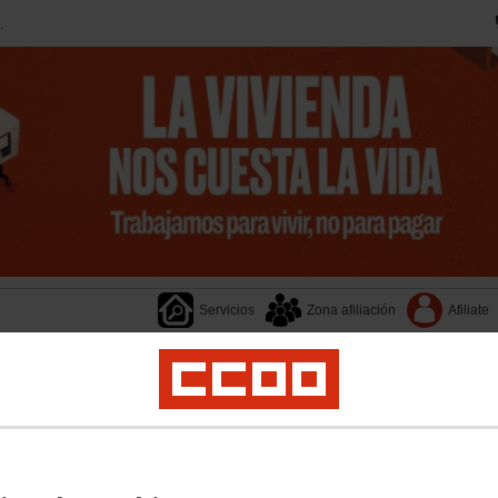
.
Servicios
Zona afiliación
Afiliate
Transparencia
Provincias
Documentos
Federacione
jeres
Salud Laboral
Medio Ambiente
Jóvenes
Empleo
Formación
Migraci
ca
Segovia
Soria
Valladolid
Zamora