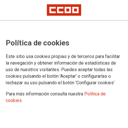
2026-06-19
CCOO y UGT advierten a la Junta
Política de cookies
que la resolución del Comité de
Derechos Sociales certifica los
Este sitio usa cookies propias y de terceros para facilitar
la navegación y obtener información de estadísticas de
incumplimientos de la etapa con
uso de nuestros visitantes. Puedes aceptar todas las
cookies pulsando el botón 'Aceptar' o configurarlas o
la extrema derecha
rechazar su uso pulsando el botón 'Configurar cookies'
Para más información consulta nuestra
Política de
19/06/2026.
cookies