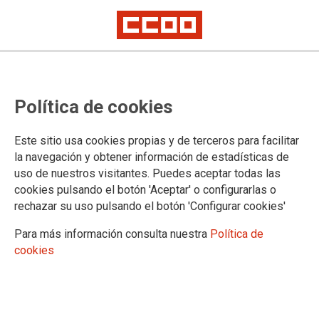
2026-06-22
CCOO alerta de la gravedad de la
Política de cookies
infracción de Diputación de Ávila
por no abonar la Seguridad Social
Este sitio usa cookies propias y de terceros para facilitar
la navegación y obtener información de estadísticas de
uso de nuestros visitantes. Puedes aceptar todas las
La Sección Sindical de CCOO en la Diputación de Ávila ha
cookies pulsando el botón 'Aceptar' o configurarlas o
tenido conocimiento de la existencia de un acta de infracción
rechazar su uso pulsando el botón 'Configurar cookies'
de la Inspección de Trabajo y Seguridad Social a Diputación,
Para más información consulta nuestra
Política de
en la que se informa de una falta grave por la existencia de
cookies
deudas por cuotas a la Seguridad Social por falta de alta de
cotización de la Seguridad Social durante 3 años, por un
importe no abonado de 111.478 euros.
22/06/2026.