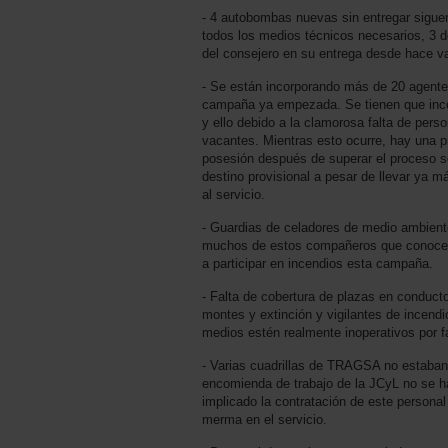
- ⁠4 autobombas nuevas sin entregar sigue
todos los medios técnicos necesarios, 3 de
del consejero en su entrega desde hace v
- ⁠Se están incorporando más de 20 agente
campaña ya empezada. Se tienen que inc
y ello debido a la clamorosa falta de pers
vacantes. Mientras esto ocurre, hay una 
posesión después de superar el proceso se
destino provisional a pesar de llevar ya 
al servicio.
- ⁠Guardias de celadores de medio ambiente
muchos de estos compañeros que conocen
a participar en incendios esta campaña.
- ⁠Falta de cobertura de plazas en conduc
montes y extinción y vigilantes de incend
medios estén realmente inoperativos por fa
- ⁠Varias cuadrillas de TRAGSA no estaban 
encomienda de trabajo de la JCyL no se h
implicado la contratación de este personal
merma en el servicio.