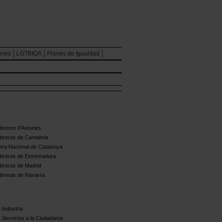
ones
LGTBIQA
Planes de Igualdad
reres d'Asturies
breras de Cantabria
ra Nacional de Catalunya
breras de Extremadura
breras de Madrid
breras de Navarra
 Industria
 Servicios a la Ciudadanía