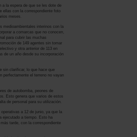
n a la espera de que se les dote de
 ellas con la correspondiente foto
arios meses.
s medioambientales interinos con la
orporar a comarcas que no conocen,
onal para cubrir las muchas
promoción de 149 agentes sin tomar
lectivo y otra anterior de 113 en
más de un año desde su incorporación
 sin clarificar, lo que hace que
 perfectamente el terreno no vayan
tores de autobomba, peones de
ios. Esto genera que varios de estos
lta de personal para su utilización.
operativas a 12 de junio, ya que la
a ejecutado a tiempo. Esto ha
 más tarde, con la correspondiente