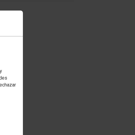
 y
edes
rechazar