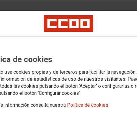
 de CCOO en la Junta de
Ávila denuncia las clamorosas
tivo de incendios en nuestra
tica de cookies
s la situación actual es igual o peor en cuanto a dotación de
io usa cookies propias y de terceros para facilitar la navegación
 información de estadísticas de uso de nuestros visitantes. Pu
todas las cookies pulsando el botón 'Aceptar' o configurarlas o 
pulsando el botón 'Configurar cookies'
s información consulta nuestra
Política de cookies