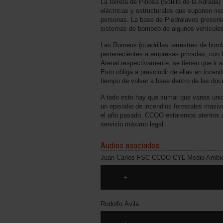
La torreta de Pinosa (Sotillo de la Adrada)
eléctricas y estructurales que suponen ries
personas. La base de Piedralaves presenta
sistemas de bombeo de algunos vehículos
Las Romeos (cuadrillas terrestres de bomb
pertenecientes a empresas privadas, con 
Arenal respectivamente, se tienen que ir a
Esto obliga a prescindir de ellas en incen
tiempo de volver a base dentro de las doc
A todo esto hay que sumar que varias uni
un episodio de incendios forestales masiv
el año pasado. CCOO estaremos atentos a
servicio máximo legal.
Audios asociados
Juan Carlos FSC CCOO CYL Medio Ambi
Rodolfo Ávila