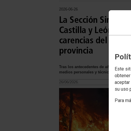
2026-06-26
La Sección Sindical
Castilla y León en 
carencias del opera
provincia
Polí
Tras los antecedentes de años anteriore
Este sit
medios personales y técnicos
obtener
aceptar 
26/06/2026.
su uso 
Para má