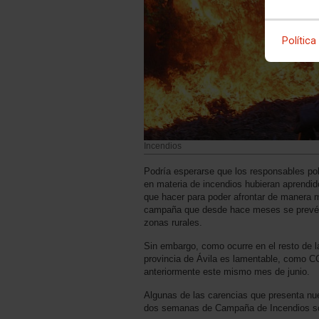
Política
Incendios
Podría esperarse que los responsables polí
en materia de incendios hubieran aprendid
que hacer para poder afrontar de manera
campaña que desde hace meses se prevé d
zonas rurales.
Sin embargo, como ocurre en el resto de l
provincia de Ávila es lamentable, como
anteriormente este mismo mes de junio.
Algunas de las carencias que presenta nu
dos semanas de Campaña de Incendios son