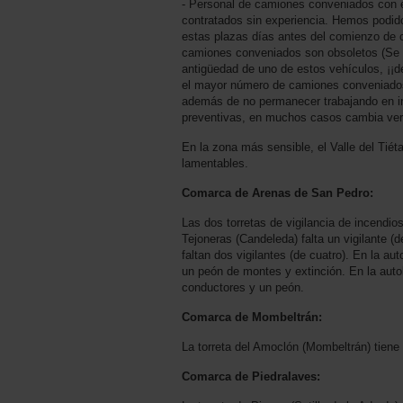
- ⁠Personal de camiones conveniados con
contratados sin experiencia. Hemos podid
estas plazas días antes del comienzo de
camiones conveniados son obsoletos (Se a
antigüedad de uno de estos vehículos, ¡¡de
el mayor número de camiones conveniados 
además de no permanecer trabajando en in
preventivas, en muchos casos cambia ver
En la zona más sensible, el Valle del Tié
lamentables.
Comarca de Arenas de San Pedro:
Las dos torretas de vigilancia de incendi
Tejoneras (Candeleda) falta un vigilante (d
faltan dos vigilantes (de cuatro). En la a
un peón de montes y extinción. En la aut
conductores y un peón.
Comarca de Mombeltrán:
La torreta del Amoclón (Mombeltrán) tiene s
Comarca de Piedralaves: