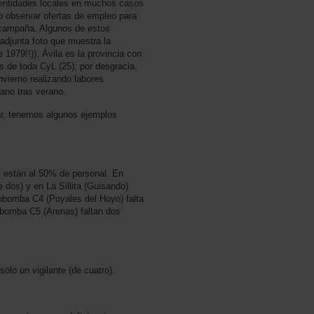
 entidades locales en muchos casos
o observar ofertas de empleo para
 campaña. Algunos de estos
djunta foto que muestra la
 1979!!)). Ávila es la provincia con
de toda CyL (25); por desgracia,
vierno realizando labores
ano tras verano.
tar, tenemos algunos ejemplos
os están al 50% de personal. En
e dos) y en La Sillita (Guisando)
utobomba C4 (Poyales del Hoyo) falta
obomba C5 (Arenas) faltan dos
ólo un vigilante (de cuatro).