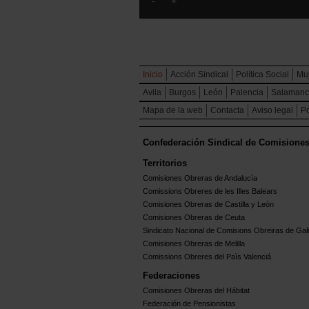
Inicio
Acción Sindical
Política Social
Mu
Avila
Burgos
León
Palencia
Salaman
Mapa de la web
Contacta
Aviso legal
Po
Confederación Sindical de Comisione
Territorios
Comisiones Obreras de Andalucía
Comissions Obreres de les Illes Balears
Comisiones Obreras de Castilla y León
Comisiones Obreras de Ceuta
Sindicato Nacional de Comisions Obreiras de Gali
Comisiones Obreras de Melilla
Comissions Obreres del Paìs Valenciá
Federaciones
Comisiones Obreras del Hábitat
Federación de Pensionistas