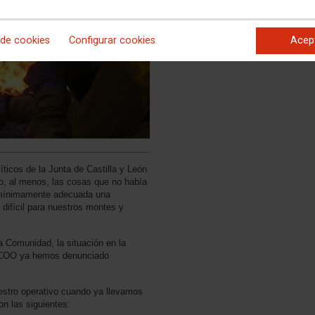
 de cookies
Configurar cookies
Acep
ticos de la Junta de Castilla y León
o, al menos, las cosas que no había
 mínimamente adecuada una
ifícil para nuestros montes y
a Comunidad, la situación en la
 CCOO ya hemos denunciado
estro operativo cuando ya llevamos
 las siguientes: