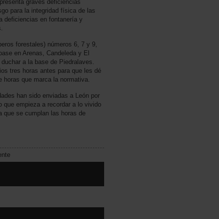
 presenta graves deficiencias
go para la integridad física de las
 deficiencias en fontanería y
.
eros forestales) números 6, 7 y 9,
base en Arenas, Candeleda y El
 duchar a la base de Piedralaves.
dios tres horas antes para que les dé
e horas que marca la normativa.
dades han sido enviadas a León por
o que empieza a recordar a lo vivido
 que se cumplan las horas de
ente