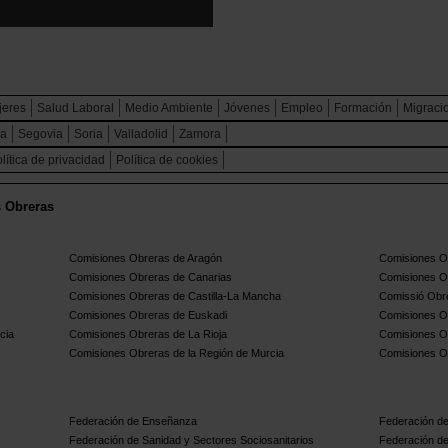
jeres
Salud Laboral
Medio Ambiente
Jóvenes
Empleo
Formación
Migraci
ca
Segovia
Soria
Valladolid
Zamora
lítica de privacidad
Política de cookies
s Obreras
Comisiones Obreras de Aragón
Comisiones Ob
Comisiones Obreras de Canarias
Comisiones O
Comisiones Obreras de Castilla-La Mancha
Comissió Obre
Comisiones Obreras de Euskadi
Comisiones O
cia
Comisiones Obreras de La Rioja
Comisiones O
Comisiones Obreras de la Región de Murcia
Comisiones O
Federación de Enseñanza
Federación de
Federación de Sanidad y Sectores Sociosanitarios
Federación de