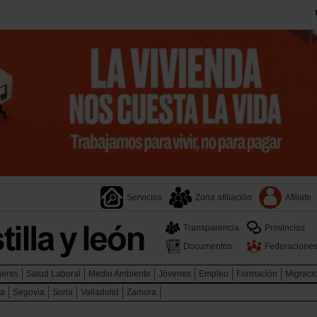
.
Servicios
Zona afiliación
Afiliate
Transparencia
Provincias
Documentos
Federacione
jeres
Salud Laboral
Medio Ambiente
Jóvenes
Empleo
Formación
Migraci
ca
Segovia
Soria
Valladolid
Zamora