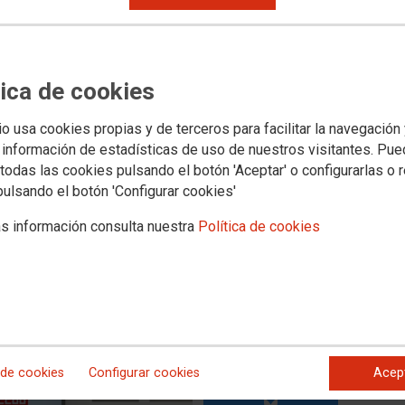
.000 personas migrantes en
inario de regularización en
tica de cookies
io usa cookies propias y de terceros para facilitar la navegación
 información de estadísticas de uso de nuestros visitantes. Pu
todas las cookies pulsando el botón 'Aceptar' o configurarlas o 
tros de Información a Personas Trabajadoras Migrantes
pulsando el botón 'Configurar cookies'
ca de 4.000 personas durante el proceso extraordinario de
or de 1.000 expedientes en toda la Comunidad. La labor del
iante atención individual como a través de asambleas,
s información consulta nuestra
Política de cookies
o, con especial incidencia en el medio rural, donde las
 administrativos han hecho especialmente necesario este
 de cookies
Configurar cookies
Acep