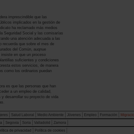
dera imprescindible que las
úblicos implicados en la gestión de
sindicato ha reclamado más medios
 la Seguridad Social y las comisarías
tizando una atención adecuada a las
to recuerda que sobre el mes de
rocurados del Común, auqnue
insiste en que un proceso
lantillas suficientes y condiciones
presta estos servicios, de manera
ios como los ordinarios puedan
hora es que las personas que han
cceder a un empleo de calidad,
 y desarrollar su proyecto de vida
as.
jeres
Salud Laboral
Medio Ambiente
Jóvenes
Empleo
Formación
Migraci
ca
Segovia
Soria
Valladolid
Zamora
lítica de privacidad
Política de cookies