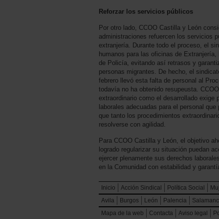
Reforzar los servicios públicos
Por otro lado, CCOO Castilla y León consi
administraciones refuercen los servicios p
extranjería. Durante todo el proceso, el 
humanos para las oficinas de Extranjería,
de Policía, evitando así retrasos y garan
personas migrantes. De hecho, el sindica
febrero llevó esta falta de personal al P
todavía no ha obtenido resupeusta. CCOO 
extraordinario como el desarrollado exige p
laborales adecuadas para el personal que 
que tanto los procedimientos extraordinar
resolverse con agilidad.
Para CCOO Castilla y León, el objetivo a
logrado regularizar su situación puedan a
ejercer plenamente sus derechos laborales
en la Comunidad con estabilidad y garantí
Inicio
Acción Sindical
Política Social
Mu
Avila
Burgos
León
Palencia
Salaman
Mapa de la web
Contacta
Aviso legal
Po