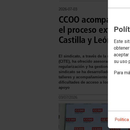
2026-07-03
CCOO acompaña a 4
el proceso extraord
Polí
Castilla y León
Este sit
obtener
aceptar 
El sindicato, a través de la red de Cen
su uso 
(CITE), ha ofrecido asesoramiento a cer
regularización y ha gestionado alreded
sindicato se ha desarrollado tanto med
Para má
talleres y acompañamiento especializad
dificultades de acceso a los servicios
apoyo
03/07/2026.
Política