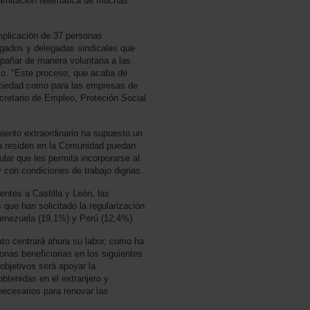
ramitación telemática de muchas
implicación de 37 personas
gados y delegadas sindicales que
pañar de manera voluntaria a las
so. "Este proceso, que acaba de
sociedad como para las empresas de
ecretario de Empleo, Proteción Social
iento extraordinario ha supuesto un
a residen en la Comunidad puedan
ular que les permita incorporarse al
 con condiciones de trabajo dignas.
entes a Castilla y León, las
 que han solicitado la regularización
enezuela (19,1%) y Perú (12,4%).
cato centrará ahora su labor, como ha
nas beneficiarias en los siguientes
objetivos será apoyar la
obtenidas en el extranjero y
necesarios para renovar las