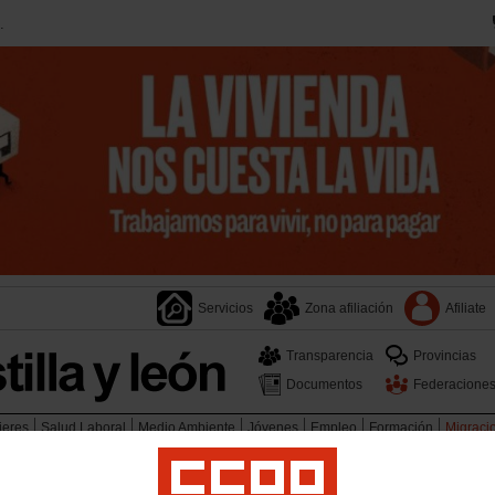
.
Servicios
Zona afiliación
Afiliate
Transparencia
Provincias
Documentos
Federacione
jeres
Salud Laboral
Medio Ambiente
Jóvenes
Empleo
Formación
Migraci
ca
Segovia
Soria
Valladolid
Zamora