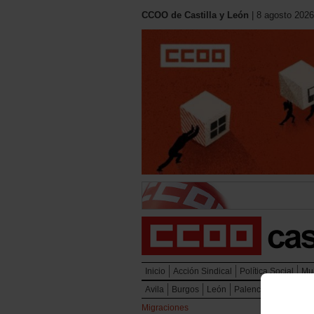
CCOO de Castilla y León
| 8 agosto 2026
Inicio
Acción Sindical
Política Social
Mu
Avila
Burgos
León
Palencia
Salaman
Migraciones