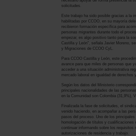
necesario apoyar de forma presencial la t
solicitudes.
Este trabajo ha sido posible gracias a la 
habilitadas por CCOO, en su mayoría dele
recibieron formación específica para acom
personas migrantes durante todo el proce
empezar, es algo positivo tanto para la 
Castilla y León", señala Javier Moreno, s
y Migraciones de CCOO CyL.
Para CCOO Castilla y León, este procedim
avance para que miles de personas que y
acceder a una situación administrativa reg
mercado laboral en igualdad de derechos y
Según los datos del Ministerio correspondi
principales nacionalidades de las personas
en la Comunidad son Colombia (31,9%), V
Finalizada la fase de solicitudes, el sindi
venido haciendo, en acompañar a las perso
pasos del proceso. Uno de los principales 
homologación de títulos y cualificaciones 
continuar informando sobre los requisitos 
autorizaciones de residencia y trabajo.