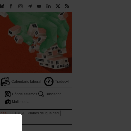
Calendario laboral
Tradecyl
Dónde estamos
Buscador
s
Multimedia
ones
LGTBIQA
Planes de Igualdad