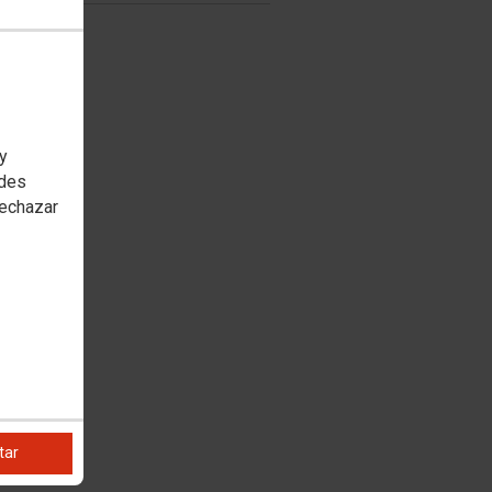
 y
edes
rechazar
tar