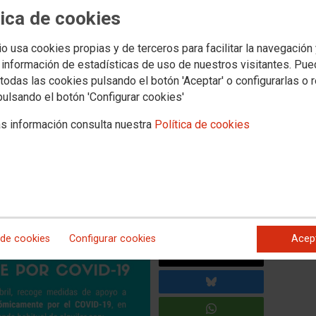
tica de cookies
durante la situación de
io usa cookies propias y de terceros para facilitar la navegación
 información de estadísticas de uso de nuestros visitantes. Pu
todas las cookies pulsando el botón 'Aceptar' o configurarlas o 
pulsando el botón 'Configurar cookies'
didas para apoyar a las personas que tienen una vivienda
s información consulta nuestra
Política de cookies
rgencia. La primera de esas medidas es una moratoria en el
as que se han visto afectadas por la situación. La moratoria
á solicitarse a partir del 2 de abril y hasta el 1 de mayo.
 y los inquilinos pueden pedir la prórroga del contrato de
 vulnerables por el Covid-19, así como la suspensión de los
 de cookies
Configurar cookies
Acep