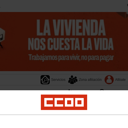
.
Servicios
Zona afiliación
Afiliate
Transparencia
Provincias
Documentos
Federacione
jeres
Salud Laboral
Medio Ambiente
Jóvenes
Empleo
Formación
Migraci
ca
Segovia
Soria
Valladolid
Zamora