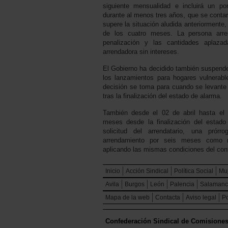
siguiente mensualidad e incluirá un po
durante al menos tres años, que se contar
supere la situación aludida anteriormente, 
de los cuatro meses. La persona arre
penalización y las cantidades aplaza
arrendadora sin intereses.
El Gobierno ha decidido también suspende
los lanzamientos para hogares vulnerable
decisión se toma para cuando se levante
tras la finalización del estado de alarma.
También desde el 02 de abril hasta el 
meses desde la finalización del estado 
solicitud del arrendatario, una prórro
arrendamiento por seis meses como 
aplicando las mismas condiciones del cont
Inicio
Acción Sindical
Política Social
Mu
Avila
Burgos
León
Palencia
Salaman
Mapa de la web
Contacta
Aviso legal
Po
Confederación Sindical de Comisione