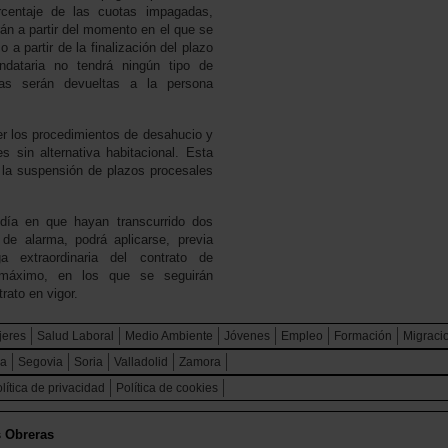
rcentaje de las cuotas impagadas,
án a partir del momento en el que se
o a partir de la finalización del plazo
ndataria no tendrá ningún tipo de
das serán devueltas a la persona
r los procedimientos de desahucio y
s sin alternativa habitacional. Esta
 la suspensión de plazos procesales
día en que hayan transcurrido dos
de alarma, podrá aplicarse, previa
ga extraordinaria del contrato de
máximo, en los que se seguirán
rato en vigor.
jeres
Salud Laboral
Medio Ambiente
Jóvenes
Empleo
Formación
Migraci
ca
Segovia
Soria
Valladolid
Zamora
lítica de privacidad
Política de cookies
s Obreras