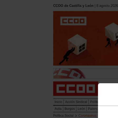
CCOO de Castilla y León
| 8 agosto 2026
Inicio
Acción Sindical
Política Social
Mu
Avila
Burgos
León
Palencia
Salaman
Política Social
Coronavirus