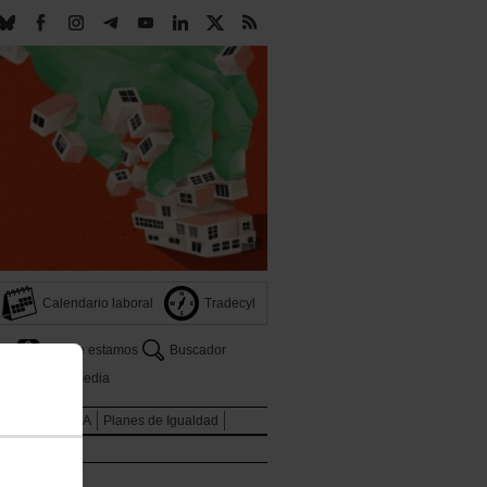
Calendario laboral
Tradecyl
Dónde estamos
Buscador
s
Multimedia
ones
LGTBIQA
Planes de Igualdad