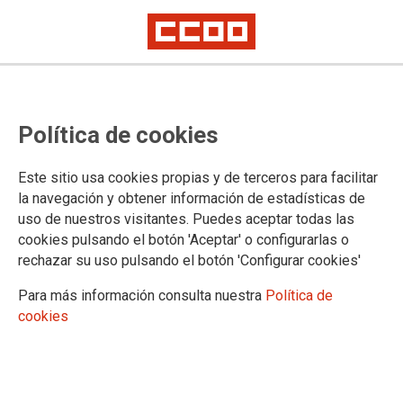
Nuevo subsidio extraordinario
Política de cookies
para empleadas del hogar
afectadas profesionalmente por
Este sitio usa cookies propias y de terceros para facilitar
COVID19
la navegación y obtener información de estadísticas de
uso de nuestros visitantes. Puedes aceptar todas las
cookies pulsando el botón 'Aceptar' o configurarlas o
Ha sido aprobada una prestación asistencial de desempleo
rechazar su uso pulsando el botón 'Configurar cookies'
para Empleadas de hogar que, como consecuencia de la
situación derivada del COVID-19 hayan sido despedidas o
Para más información consulta nuestra
Política de
cuya actividad profesional fue suspendida o reducida por el
cookies
empleador o empleadora. CCOO ha eaborado este folleto
para resolver las principales dudas que puedan surgirle a
estas trabajadoras, y pone a su disposición los contactos del
sindicato para poder atenderlas en caso de que lo neceiten.