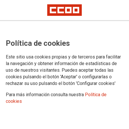
2025-07-10
CCOO se reúne con el Delegado
Política de cookies
Saharaui en la Comunidad
Este sitio usa cookies propias y de terceros para facilitar
la navegación y obtener información de estadísticas de
Algunos miembros de la Ejecutiva de CCOO Castilla y León
uso de nuestros visitantes. Puedes aceptar todas las
han mantenido un encuentro con Abdalahe Hamad Jlil,
cookies pulsando el botón 'Aceptar' o configurarlas o
delegado saharaui en Castilla y León de la representación
rechazar su uso pulsando el botón 'Configurar cookies'
del Frente Polisario en España, que se ha celebrado con el
objetivo de seguir estrechando los lazos históricos de
Para más información consulta nuestra
Política de
solidaridad y avanzar en el compromiso común con los
cookies
derechos del pueblo saharaui
10/07/2025.