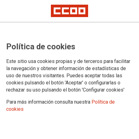
2026-06-03
CCOO lamenta que el acuerdo de
Política de cookies
gobierno vulnera valores
democráticos
Este sitio usa cookies propias y de terceros para facilitar
la navegación y obtener información de estadísticas de
uso de nuestros visitantes. Puedes aceptar todas las
La secretaria general de CCOO CyL, Ana Fernández de los
cookies pulsando el botón 'Aceptar' o configurarlas o
Muros, denuncia que el Partido Popular se pliega, una vez
rechazar su uso pulsando el botón 'Configurar cookies'
más, al ideario de la extrema derecha con un pacto que da la
Para más información consulta nuestra
Política de
espalda al Diálogo Social, a la participación, y cargado de
cookies
ideología xenófoba. El acuerdo no resuelve los problemas de
la ciudadanía, “solo viene a crear crispación como ya hicieron
hace cuatro años”. La dirigente sindical avisa que "CCOO
frenará cualquier política que atente contra las personas
trabajadoras".