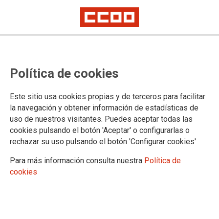
MULTIMEDIA
Política de cookies
Vídeos
Salamanca
Este sitio usa cookies propias y de terceros para facilitar
Galería de imágenes
la navegación y obtener información de estadísticas de
Flickr
uso de nuestros visitantes. Puedes aceptar todas las
Avila
cookies pulsando el botón 'Aceptar' o configurarlas o
Burgos
rechazar su uso pulsando el botón 'Configurar cookies'
León
Palencia
Para más información consulta nuestra
Política de
Salamanca
cookies
Segovia
Soria
Valladolid
Zamora