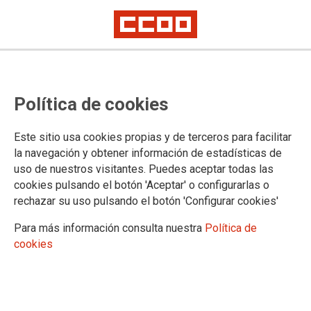
MULTIMEDIA
Política de cookies
Vídeos
Salamanca
Este sitio usa cookies propias y de terceros para facilitar
Galería de imágenes
la navegación y obtener información de estadísticas de
Flickr
uso de nuestros visitantes. Puedes aceptar todas las
Avila
cookies pulsando el botón 'Aceptar' o configurarlas o
Burgos
rechazar su uso pulsando el botón 'Configurar cookies'
León
Palencia
Para más información consulta nuestra
Política de
Salamanca
cookies
Segovia
Soria
Valladolid
Zamora