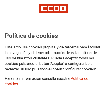
DOCUMENTOS
Política de cookies
Servicio Jurídico Regional
Documentos Servicio Jurídico Regional
Este sitio usa cookies propias y de terceros para facilitar
Acción Sindical
la navegación y obtener información de estadísticas de
Negociación colectiva
uso de nuestros visitantes. Puedes aceptar todas las
Convenios colectivos
cookies pulsando el botón 'Aceptar' o configurarlas o
Publicaciones
rechazar su uso pulsando el botón 'Configurar cookies'
Observatorios
Prospectiva industrial
Para más información consulta nuestra
Política de
Energía
cookies
Automoción
Agroalimentación
Diálogo social
Acuerdos