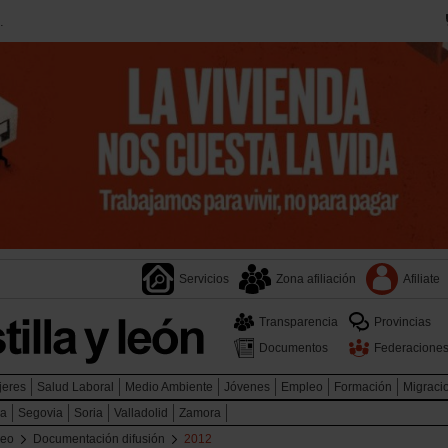
.
Servicios
Zona afiliación
Afiliate
Transparencia
Provincias
Documentos
Federacione
jeres
Salud Laboral
Medio Ambiente
Jóvenes
Empleo
Formación
Migraci
ca
Segovia
Soria
Valladolid
Zamora
leo
Documentación difusión
2012