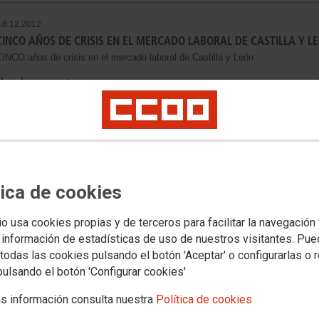
18.12.2012
CINCO AÑOS DE CRISIS EN EL MERCADO LABORAL DE CASTILLA Y L
INCO años de crisis en el mercado laboral de Castilla y León
Ver documento
09.11.2012
PROGRAMA DUAL DE FORMACIÓN Y EMPLEO
Programa dual de formación y empleo
tica de cookies
Ver documento
io usa cookies propias y de terceros para facilitar la navegación
 información de estadísticas de uso de nuestros visitantes. Pu
08.10.2012
todas las cookies pulsando el botón 'Aceptar' o configurarlas o 
RESULTADOS DE LA ITSS EN CASTILLA Y LEÓN. AÑO 2011
pulsando el botón 'Configurar cookies'
esultados de la ITSS en Castilla y León. Año 2011
s información consulta nuestra
Política de cookies
Ver documento