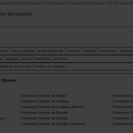
Subvenciones destinadas a la Integración laboral de personas con Discapaci
Ver documento
jeres
Salud Laboral
Medio Ambiente
Jóvenes
Empleo
Formación
Migraci
ca
Segovia
Soria
Valladolid
Zamora
lítica de privacidad
Política de cookies
s Obreras
Comisiones Obreras de Aragón
Comisiones Ob
Comisiones Obreras de Canarias
Comisiones O
Comisiones Obreras de Castilla-La Mancha
Comissió Obre
Comisiones Obreras de Euskadi
Comisiones O
cia
Comisiones Obreras de La Rioja
Comisiones O
Comisiones Obreras de la Región de Murcia
Comisiones O