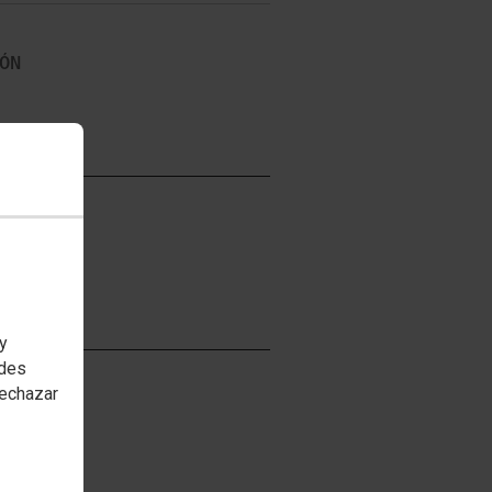
EÓN
 y
edes
rechazar