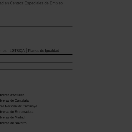
dad en Centros Especiales de Empleo
ones
LGTBIQA
Planes de Igualdad
reres d'Asturies
breras de Cantabria
ra Nacional de Catalunya
breras de Extremadura
breras de Madrid
breras de Navarra