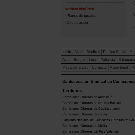
Archivo histórico
Planes de igualdad
Cooperación
Inicio
Acción Sindical
Política Social
Mu
Avila
Burgos
León
Palencia
Salaman
Mapa de la web
Contacta
Aviso legal
Po
Confederación Sindical de Comisione
Territorios
Comisiones Obreras de Andalucía
Comissions Obreres de les Illes Balears
Comisiones Obreras de Castilla y León
Comisiones Obreras de Ceuta
Sindicato Nacional de Comisions Obreiras de Gali
Comisiones Obreras de Melilla
Comissions Obreres del Paìs Valenciá