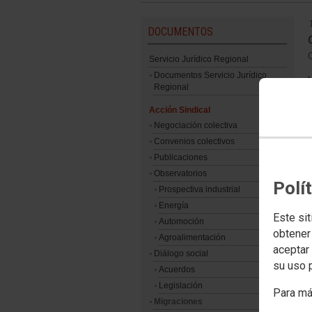
DOCUMENTOS
C
Servicio Jurídico Regional
Documentos Servicio Jurídico
Regional
Acción Sindical
Negociación colectiva
Convenios colectivos
Publicaciones
Observatorios
Polí
Prospectiva industrial
Energía
Este sit
Automoción
obtener
Agroalimentación
aceptar 
Diálogo social
su uso 
Acuerdos
R
Legislación
Para má
Migraciones