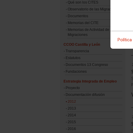
Qué son los CITES
Observatorio de las Migraciones
Documentos
Memorias del CITE
Memorias de Actividad de
Migraciones
Política
CCOO Castilla y León
Transparencia
Estatutos
Documentos 13 Congreso
Fundaciones
S
Estrategia Integrada de Empleo
Proyecto
Documentación difusión
2012
2013
2014
2015
2016