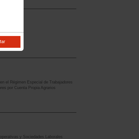
tar
l en el Régimen Especial de Trabajadores
res por Cuenta Propia Agrarios
ooperativas y Sociedades Laborales