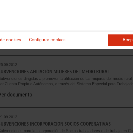
25.09.2012
OFI
Programa de Orientación, Formación e Inserción Profesional
 de cookies
Configurar cookies
Acep
Ver documento
25.09.2012
SUBVENCIONES AFILIACIÓN MUJERES DEL MEDIO RURAL
ubvenciones dirigidas a promover la afiliación de las mujeres del medio rura
por Cuenta Propia o Autónomos, a través del Sistema Especial para Trabajado
Ver documento
21.09.2012
SUBVENCIONES INCORPORACION SOCIOS COOPERATIVAS
Subvenciones para la incorporación de Socios trabajadores o de trabajo en C