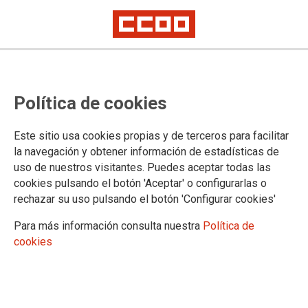
DOCUMENTOS
Política de cookies
Servicio Jurídico Regional
Documentos Servicio Jurídico Regional
Este sitio usa cookies propias y de terceros para facilitar
Acción Sindical
la navegación y obtener información de estadísticas de
Negociación colectiva
uso de nuestros visitantes. Puedes aceptar todas las
Convenios colectivos
cookies pulsando el botón 'Aceptar' o configurarlas o
Publicaciones
rechazar su uso pulsando el botón 'Configurar cookies'
Observatorios
Prospectiva industrial
Para más información consulta nuestra
Política de
Energía
cookies
Automoción
Agroalimentación
Diálogo social
Acuerdos