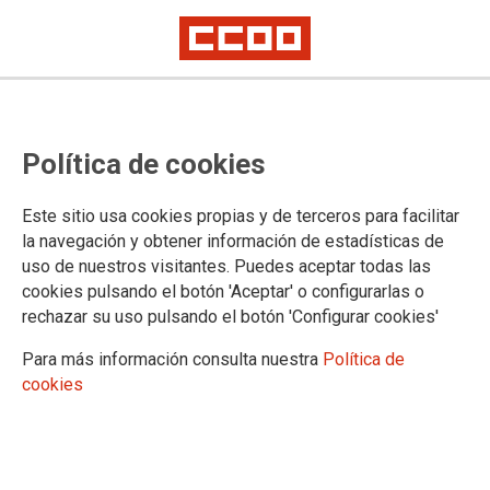
DOCUMENTOS
Política de cookies
Servicio Jurídico Regional
Documentos Servicio Jurídico Regional
Este sitio usa cookies propias y de terceros para facilitar
Acción Sindical
la navegación y obtener información de estadísticas de
Negociación colectiva
uso de nuestros visitantes. Puedes aceptar todas las
Convenios colectivos
cookies pulsando el botón 'Aceptar' o configurarlas o
Publicaciones
rechazar su uso pulsando el botón 'Configurar cookies'
Observatorios
Prospectiva industrial
Para más información consulta nuestra
Política de
Energía
cookies
Automoción
Agroalimentación
Diálogo social
Acuerdos