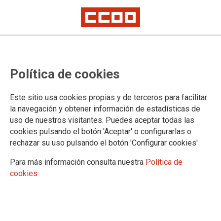
DOCUMENTOS
Política de cookies
Servicio Jurídico Regional
Documentos Servicio Jurídico Regional
Este sitio usa cookies propias y de terceros para facilitar
Acción Sindical
la navegación y obtener información de estadísticas de
Negociación colectiva
uso de nuestros visitantes. Puedes aceptar todas las
Convenios colectivos
cookies pulsando el botón 'Aceptar' o configurarlas o
Publicaciones
rechazar su uso pulsando el botón 'Configurar cookies'
Observatorios
Prospectiva industrial
Para más información consulta nuestra
Política de
Energía
cookies
Automoción
Agroalimentación
Diálogo social
Acuerdos